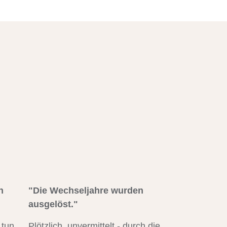
h
"Die Wechseljahre wurden
ausgelöst."
 tun
Plötzlich, unvermittelt - durch die