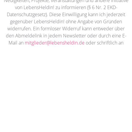
Neuigkeiten, Projekte, Veranstaltungen und andere Initiative
von LebensHeldin! zu informieren (§ 6 Nr. 2 EKD-
Datenschutzgesetz). Diese Einwilligung kann ich jederzeit
gegenüber LebensHeldin! ohne Angabe von Gründen
widerrufen. Ein formloser Widerruf kann entweder über
den Abmeldelink in jedem Newsletter oder durch eine E-
Mail an
mitglieder@lebensheldin.d
e
oder schriftlich an
LebensHeldin! e.V., c/o Silke Linsenmaier, Maienkamp 11,
22393 Hamburg, Deutschland angerichtet werden. Weitere
Informationen u.a. zu Deinen Rechten auf Auskunft,
Berichtigung und Beschwerde findest Du in unseren
Datenschutzbestimmungen
.
HIER SPENDEN